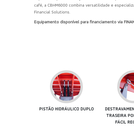
café, a CBHM6000 combina versatilidade e especializ
Financial Solutions.
Equipamento disponível para financiamento via FIN
ÁULICO DUPLO
DESTRAVAMENTO DA TAMPA
DIVERSAS P
TRASEIRA POR TIRANTE DE
MONTAGEM
FÁCIL REGULAGEM
REGULANDO P
TRA