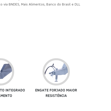
o via BNDES, Mais Alimentos, Banco do Brasil e DLL
RJADO MAIOR
CUBOS DE RODA COM PADRÃO
MANGUEIRAS
TÊNCIA
AUTOMOTIVO
RÁ