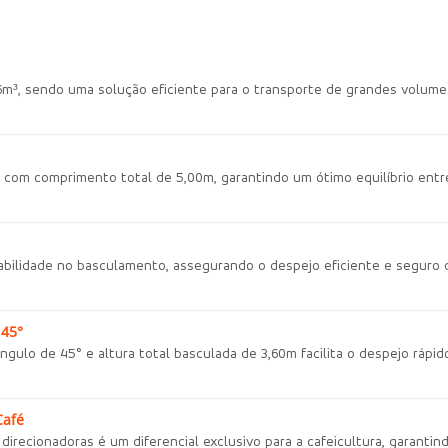
³, sendo uma solução eficiente para o transporte de grandes volumes
om comprimento total de 5,00m, garantindo um ótimo equilíbrio entre
nfiabilidade no basculamento, assegurando o despejo eficiente e segur
 45°
gulo de 45° e altura total basculada de 3,60m facilita o despejo rápi
Café
direcionadoras é um diferencial exclusivo para a cafeicultura, garanti