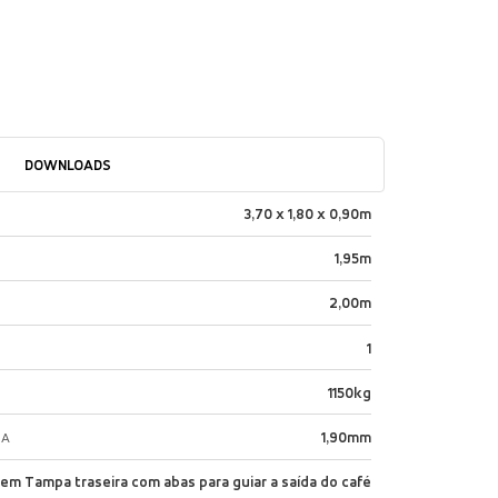
DOWNLOADS
3,70 x 1,80 x 0,90m
1,95m
2,00m
1
1150kg
1,90mm
MA
dem Tampa traseira com abas para guiar a saída do café