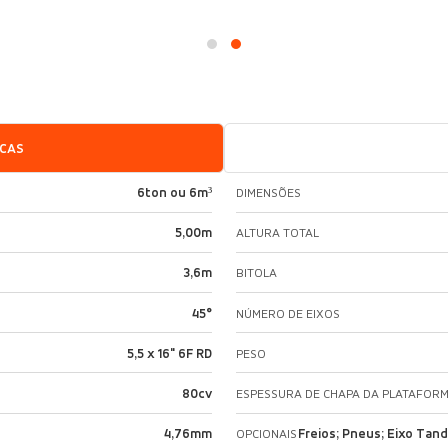
ICAS
6ton ou 6m³
DIMENSÕES
5,00m
ALTURA TOTAL
3,6m
BITOLA
45°
NÚMERO DE EIXOS
5,5 x 16" 6F RD
PESO
80cv
ESPESSURA DE CHAPA DA PLATAFOR
4,76mm
Freios; Pneus; Eixo Tan
OPCIONAIS